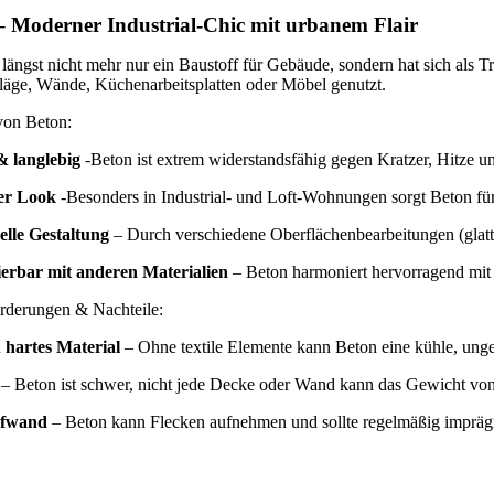
– Moderner Industrial-Chic mit urbanem Flair
 längst nicht mehr nur ein Baustoff für Gebäude, sondern hat sich als 
äge, Wände, Küchenarbeitsplatten oder Möbel genutzt.
 von Beton:
& langlebig
-Beton ist extrem widerstandsfähig gegen Kratzer, Hitze un
er Look
-Besonders in Industrial- und Loft-Wohnungen sorgt Beton für 
elle Gestaltung
– Durch verschiedene Oberflächenbearbeitungen (glatt, 
erbar mit anderen Materialien
– Beton harmoniert hervorragend mit 
rderungen & Nachteile:
 hartes Material
– Ohne textile Elemente kann Beton eine kühle, ung
 – Beton ist schwer, nicht jede Decke oder Wand kann das Gewicht vo
ufwand
– Beton kann Flecken aufnehmen und sollte regelmäßig impräg