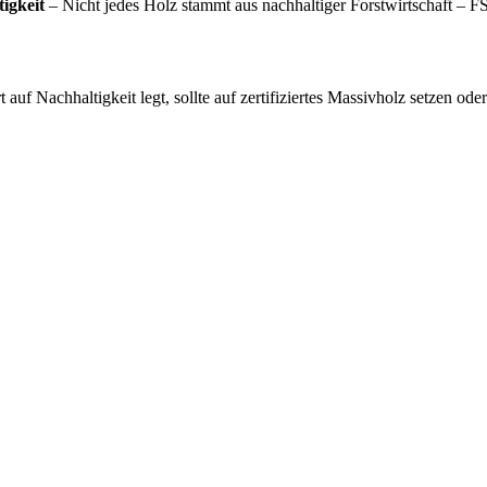
igkeit
– Nicht jedes Holz stammt aus nachhaltiger Forstwirtschaft – FS
 auf Nachhaltigkeit legt, sollte auf zertifiziertes Massivholz setzen o