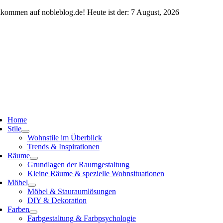
Zum
lkommen auf nobleblog.de! Heute ist der: 7 August, 2026
Inhalt
springen
ggle
vigation
Home
Stile
Wohnstile im Überblick
Trends & Inspirationen
Räume
Grundlagen der Raumgestaltung
Kleine Räume & spezielle Wohnsituationen
Möbel
Möbel & Stauraumlösungen
DIY & Dekoration
Farben
Farbgestaltung & Farbpsychologie