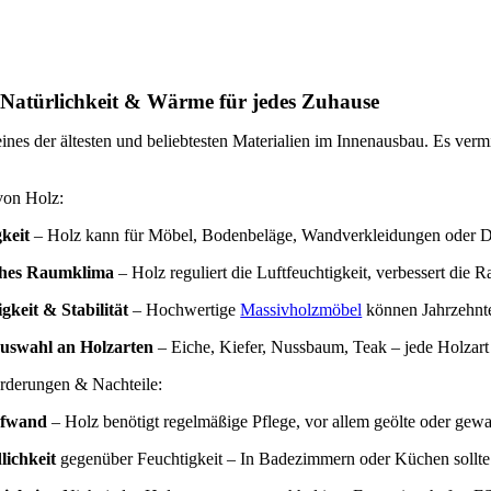
 Natürlichkeit & Wärme für jedes Zuhause
eines der ältesten und beliebtesten Materialien im Innenausbau. Es ver
 von Holz:
gkeit
– Holz kann für Möbel, Bodenbeläge, Wandverkleidungen oder 
ches Raumklima
– Holz reguliert die Luftfeuchtigkeit, verbessert die
gkeit & Stabilität
– Hochwertige
Massivholzmöbel
können Jahrzehnte 
uswahl an Holzarten
– Eiche, Kiefer, Nussbaum, Teak – jede Holzart 
rderungen & Nachteile:
ufwand
– Holz benötigt regelmäßige Pflege, vor allem geölte oder gew
lichkeit
gegenüber Feuchtigkeit – In Badezimmern oder Küchen sollte