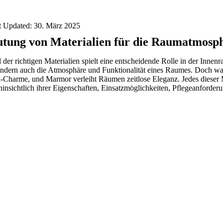
t Updated: 30. März 2025
tung von Materialien für die Raumatmosp
 der richtigen Materialien spielt eine entscheidende Rolle in der Inne
ondern auch die Atmosphäre und Funktionalität eines Raumes. Doch was
al-Charme, und Marmor verleiht Räumen zeitlose Eleganz. Jedes dieser M
insichtlich ihrer Eigenschaften, Einsatzmöglichkeiten, Pflegeanforder