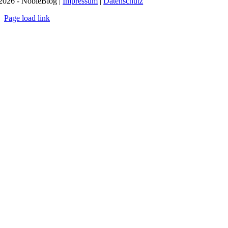
2026 - NobleBlog |
Impressum
|
Datenschutz
Page load link
Nach
oben