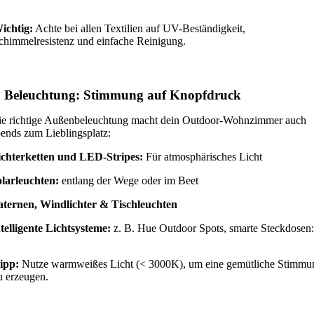
ichtig:
Achte bei allen Textilien auf UV-Beständigkeit,
chimmelresistenz und einfache Reinigung.
. Beleuchtung: Stimmung auf Knopfdruck
e richtige Außenbeleuchtung macht dein Outdoor-Wohnzimmer auch
ends zum Lieblingsplatz:
ichterketten und LED-Stripes:
Für atmosphärisches Licht
larleuchten:
entlang der Wege oder im Beet
aternen, Windlichter & Tischleuchten
telligente Lichtsysteme:
z. B. Hue Outdoor Spots, smarte Steckdosen:
ipp:
Nutze warmweißes Licht (< 3000K), um eine gemütliche Stimmu
u erzeugen.