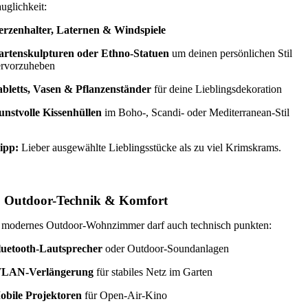
uglichkeit:
erzenhalter, Laternen & Windspiele
artenskulpturen oder Ethno-Statuen
um deinen persönlichen Stil
ervorzuheben
abletts, Vasen & Pflanzenständer
für deine Lieblingsdekoration
nstvolle Kissenhüllen
im Boho-, Scandi- oder Mediterranean-Stil
ipp:
Lieber ausgewählte Lieblingsstücke als zu viel Krimskrams.
. Outdoor-Technik & Komfort
 modernes Outdoor-Wohnzimmer darf auch technisch punkten:
luetooth-Lautsprecher
oder Outdoor-Soundanlagen
LAN-Verlängerung
für stabiles Netz im Garten
obile Projektoren
für Open-Air-Kino