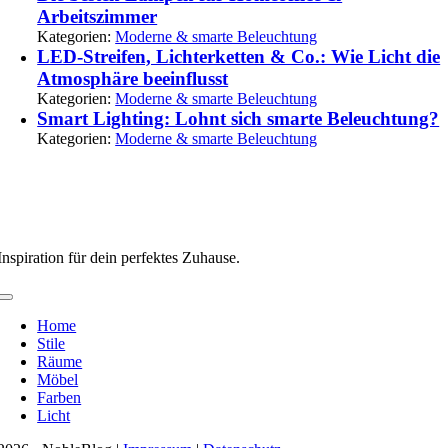
Arbeitszimmer
Kategorien:
Moderne & smarte Beleuchtung
LED-Streifen, Lichterketten & Co.: Wie Licht die
Atmosphäre beeinflusst
Kategorien:
Moderne & smarte Beleuchtung
Smart Lighting: Lohnt sich smarte Beleuchtung?
Kategorien:
Moderne & smarte Beleuchtung
Inspiration für dein perfektes Zuhause.
Toggle
Navigation
Home
Stile
Räume
Möbel
Farben
Licht