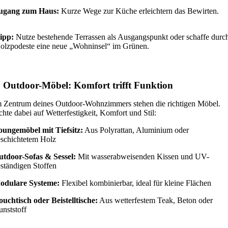
ugang zum Haus:
Kurze Wege zur Küche erleichtern das Bewirten.
ipp:
Nutze bestehende Terrassen als Ausgangspunkt oder schaffe durc
olzpodeste eine neue „Wohninsel“ im Grünen.
. Outdoor-Möbel: Komfort trifft Funktion
 Zentrum deines Outdoor-Wohnzimmers stehen die richtigen Möbel.
hte dabei auf Wetterfestigkeit, Komfort und Stil:
oungemöbel mit Tiefsitz:
Aus Polyrattan, Aluminium oder
schichtetem Holz
utdoor-Sofas & Sessel:
Mit wasserabweisenden Kissen und UV-
ständigen Stoffen
odulare Systeme:
Flexibel kombinierbar, ideal für kleine Flächen
uchtisch oder Beistelltische:
Aus wetterfestem Teak, Beton oder
nststoff