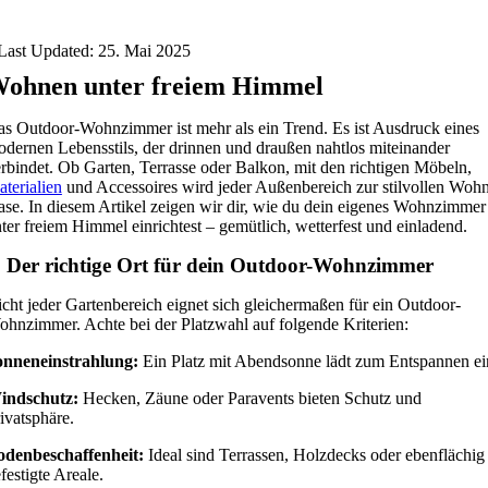
Last Updated: 25. Mai 2025
ohnen unter freiem Himmel
s Outdoor-Wohnzimmer ist mehr als ein Trend. Es ist Ausdruck eines
dernen Lebensstils, der drinnen und draußen nahtlos miteinander
rbindet. Ob Garten, Terrasse oder Balkon, mit den richtigen Möbeln,
terialien
und Accessoires wird jeder Außenbereich zur stilvollen Woh
se. In diesem Artikel zeigen wir dir, wie du dein eigenes Wohnzimmer
ter freiem Himmel einrichtest – gemütlich, wetterfest und einladend.
. Der richtige Ort für dein Outdoor-Wohnzimmer
cht jeder Gartenbereich eignet sich gleichermaßen für ein Outdoor-
hnzimmer. Achte bei der Platzwahl auf folgende Kriterien:
onneneinstrahlung:
Ein Platz mit Abendsonne lädt zum Entspannen ei
indschutz:
Hecken, Zäune oder Paravents bieten Schutz und
ivatsphäre.
odenbeschaffenheit:
Ideal sind Terrassen, Holzdecks oder ebenflächig
festigte Areale.