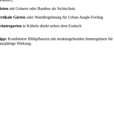
ästen
mit Gräsern oder Bambus als Sichtschutz
ertikale Gärten
oder Wandbegrünung für Urban-Jungle-Feeling
räutergarten
in Kübeln direkt neben dem Esstisch
ipp:
Kombiniere Blühpflanzen mit strukturgebenden Immergrünen für
anzjährige Wirkung.