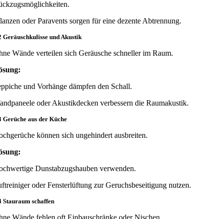
ückzugsmöglichkeiten.
lanzen oder Paravents sorgen für eine dezente Abtrennung.
2 Geräuschkulisse und Akustik
ne Wände verteilen sich Geräusche schneller im Raum.
ösung:
ppiche und Vorhänge dämpfen den Schall.
ndpaneele oder Akustikdecken verbessern die Raumakustik.
3 Gerüche aus der Küche
chgerüche können sich ungehindert ausbreiten.
ösung:
ochwertige Dunstabzugshauben verwenden.
ftreiniger oder Fensterlüftung zur Geruchsbeseitigung nutzen.
4 Stauraum schaffen
ne Wände fehlen oft Einbauschränke oder Nischen.