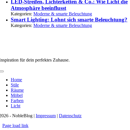
LED-Streifen, Lichterketten & Co.: Wie Licht die
Atmosphäre beeinflusst
Kategorien:
Moderne & smarte Beleuchtung
Smart Lighting: Lohnt sich smarte Beleuchtung?
Kategorien:
Moderne & smarte Beleuchtung
Inspiration für dein perfektes Zuhause.
Toggle
Navigation
Home
Stile
Räume
Möbel
Farben
Licht
2026 - NobleBlog |
Impressum
|
Datenschutz
Page load link