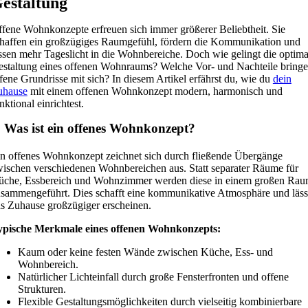
estaltung
fene Wohnkonzepte erfreuen sich immer größerer Beliebtheit. Sie
haffen ein großzügiges Raumgefühl, fördern die Kommunikation und
ssen mehr Tageslicht in die Wohnbereiche. Doch wie gelingt die optima
staltung eines offenen Wohnraums? Welche Vor- und Nachteile bring
fene Grundrisse mit sich? In diesem Artikel erfährst du, wie du
dein
uhause
mit einem offenen Wohnkonzept modern, harmonisch und
nktional einrichtest.
. Was ist ein offenes Wohnkonzept?
n offenes Wohnkonzept zeichnet sich durch fließende Übergänge
ischen verschiedenen Wohnbereichen aus. Statt separater Räume für
üche, Essbereich und Wohnzimmer werden diese in einem großen Ra
sammengeführt. Dies schafft eine kommunikative Atmosphäre und läss
s Zuhause großzügiger erscheinen.
ypische Merkmale eines offenen Wohnkonzepts:
Kaum oder keine festen Wände zwischen Küche, Ess- und
Wohnbereich.
Natürlicher Lichteinfall durch große Fensterfronten und offene
Strukturen.
Flexible Gestaltungsmöglichkeiten durch vielseitig kombinierbare