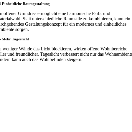
4 Einheitliche Raumgestaltung
n offener Grundriss ermöglicht eine harmonische Farb- und
terialwahl. Statt unterschiedliche Raumstile zu kombinieren, kann ein
rchgehendes Gestaltungskonzept für ein modernes und einheitliches
biente sorgen.
5 Mehr Tageslicht
 weniger Wände das Licht blockieren, wirken offene Wohnbereiche
ller und freundlicher. Tageslicht verbessert nicht nur das Wohnambient
ndern kann auch das Wohlbefinden steigern.