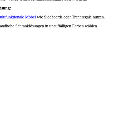
ösung:
ltifunktionale Möbel
wie Sideboards oder Trennregale nutzen.
ndhohe Schranklösungen in unauffälligen Farben wählen.