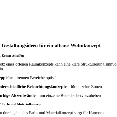
. Gestaltungsideen für ein offenes Wohnkonzept
1 Zonen schaffen
otz eines offenen Raumkonzepts kann eine klare Strukturierung sinnvol
in.
eppiche
– trennen Bereiche optisch
nterschiedliche Beleuchtungskonzepte
– für einzelne Zonen
arbige Akzentwände
– um einzelne Bereiche hervorzuheben
2 Farb- und Materialkonzept
n durchgehendes Farb- und Materialkonzept sorgt für Harmonie