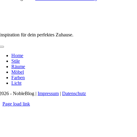
Inspiration für dein perfektes Zuhause.
Toggle
Navigation
Home
Stile
Räume
Möbel
Farben
Licht
2026 - NobleBlog |
Impressum
|
Datenschutz
Page load link
Nach
oben