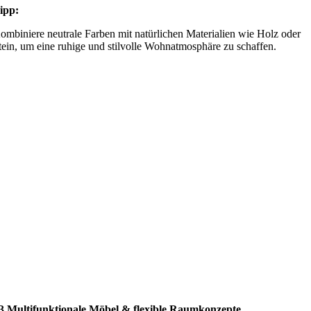
ipp:
ombiniere neutrale Farben mit natürlichen Materialien wie Holz oder
tein, um eine ruhige und stilvolle Wohnatmosphäre zu schaffen.
.3 Multifunktionale Möbel & flexible Raumkonzepte