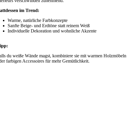
terieurs verschwinden zunehmend.
attdessen im Trend:
Warme, natürliche Farbkonzepte
Sanfte Beige- und Erdtöne statt reinem Weiß
Individuelle Dekoration und wohnliche Akzente
ipp:
alls du weiße Wände magst, kombiniere sie mit warmen Holzmöbeln
der farbigen Accessoires für mehr Gemütlichkeit.