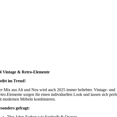
.4 Vintage & Retro-Elemente
eibt im Trend!
r Mix aus Alt und Neu wird auch 2025 immer beliebter. Vintage- und
tro-Elemente sorgen für einen individuellen Look und lassen sich perf
it modernen Möbeln kombinieren.
sonders gefragt:
70er-Jahre-Farben wie Senfgelb & Orange