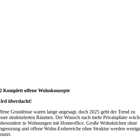
.2 Komplett offene Wohnkonzepte
ird überdacht!
fene Grundrisse waren lange angesagt, doch 2025 geht der Trend zu
sser strukturierten Räumen. Der Wunsch nach mehr Privatsphäre wächs
nsbesondere in Wohnungen mit Homeoffice. Große Wohnküchen ohne
grenzung und offene Wohn-Essbereiche ohne Struktur werden wenige
nutzt.