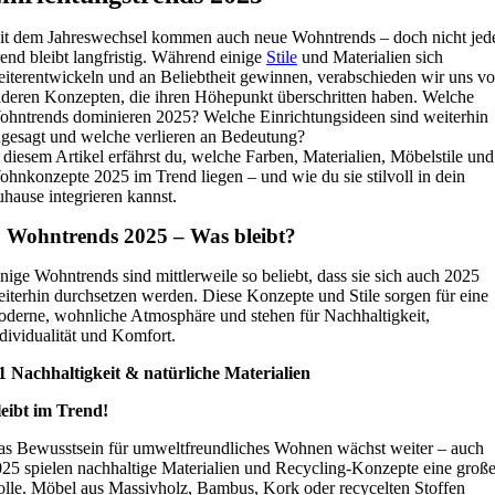
t dem Jahreswechsel kommen auch neue Wohntrends – doch nicht jed
end bleibt langfristig. Während einige
Stile
und Materialien sich
iterentwickeln und an Beliebtheit gewinnen, verabschieden wir uns v
deren Konzepten, die ihren Höhepunkt überschritten haben. Welche
hntrends dominieren 2025? Welche Einrichtungsideen sind weiterhin
gesagt und welche verlieren an Bedeutung?
 diesem Artikel erfährst du, welche Farben, Materialien, Möbelstile und
hnkonzepte 2025 im Trend liegen – und wie du sie stilvoll in dein
hause integrieren kannst.
. Wohntrends 2025 – Was bleibt?
nige Wohntrends sind mittlerweile so beliebt, dass sie sich auch 2025
iterhin durchsetzen werden. Diese Konzepte und Stile sorgen für eine
derne, wohnliche Atmosphäre und stehen für Nachhaltigkeit,
dividualität und Komfort.
1 Nachhaltigkeit & natürliche Materialien
eibt im Trend!
s Bewusstsein für umweltfreundliches Wohnen wächst weiter – auch
25 spielen nachhaltige Materialien und Recycling-Konzepte eine groß
lle. Möbel aus Massivholz, Bambus, Kork oder recycelten Stoffen