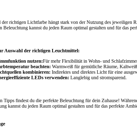
 der richtigen Lichtfarbe hängt stark von der Nutzung des jeweiligen R
n Beleuchtung kannst du jeden Raum optimal gestalten und für das per
ur Auswahl der richtigen Leuchtmittel:
immfunktion nutzen:
Für mehr Flexibilität in Wohn- und Schlafzimme
arbtemperatur beachten:
Warmweiß für gemütliche Räume, Kaltweiß f
chtquellen kombinieren:
Indirektes und direktes Licht für eine ausg
ergieeffiziente LEDs verwenden:
Langlebig und stromsparend.
en Tipps findest du die perfekte Beleuchtung für dein Zuhause! Während
ung kannst du jeden Raum optimal gestalten und für das perfekte Ambi
äge