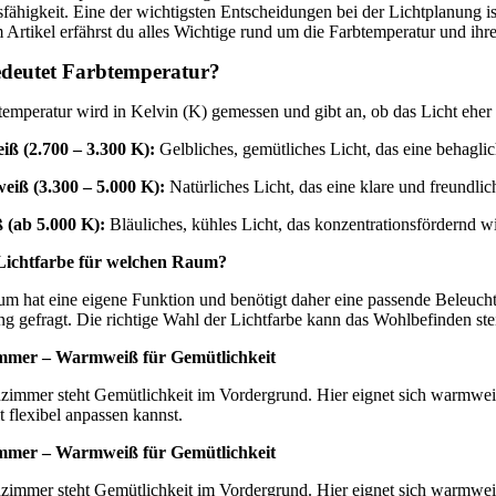
sfähigkeit. Eine der wichtigsten Entscheidungen bei der Lichtplanun
m Artikel erfährst du alles Wichtige rund um die Farbtemperatur und ih
deutet Farbtemperatur?
temperatur wird in Kelvin (K) gemessen und gibt an, ob das Licht eher
ß (2.700 – 3.300 K):
Gelbliches, gemütliches Licht, das eine behagli
eiß (3.300 – 5.000 K):
Natürliches Licht, das eine klare und freundl
 (ab 5.000 K):
Bläuliches, kühles Licht, das konzentrationsfördernd wi
Lichtfarbe für welchen Raum?
um hat eine eigene Funktion und benötigt daher eine passende Beleuch
 gefragt. Die richtige Wahl der Lichtfarbe kann das Wohlbefinden ste
mer – Warmweiß für Gemütlichkeit
immer steht Gemütlichkeit im Vordergrund. Hier eignet sich warmweiß
t flexibel anpassen kannst.
mer – Warmweiß für Gemütlichkeit
immer steht Gemütlichkeit im Vordergrund. Hier eignet sich warmweiß