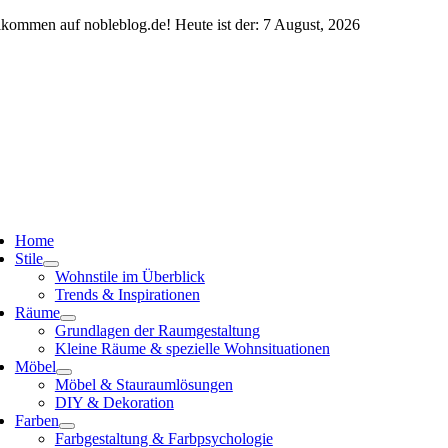
Zum
lkommen auf nobleblog.de! Heute ist der: 7 August, 2026
Inhalt
springen
ggle
vigation
Home
Stile
Wohnstile im Überblick
Trends & Inspirationen
Räume
Grundlagen der Raumgestaltung
Kleine Räume & spezielle Wohnsituationen
Möbel
Möbel & Stauraumlösungen
DIY & Dekoration
Farben
Farbgestaltung & Farbpsychologie